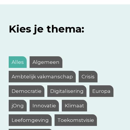
Kies je thema:
Alles
Algemeen
Ambtelijk vakmanschap
Crisis
Democratie
Digitalisering
Europa
jOng
Innovatie
Klimaat
Leefomgeving
Toekomstvisie