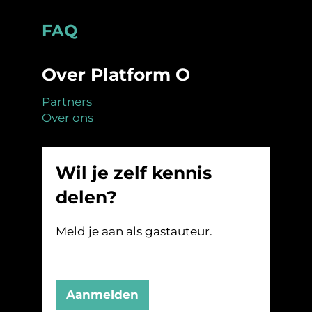
Footer
FAQ
Over Platform O
Partners
Over ons
Wil je zelf kennis
delen?
Meld je aan als gastauteur.
Aanmelden