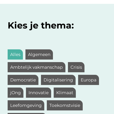
Kies je thema:
Alles
Algemeen
Ambtelijk vakmanschap
Crisis
Democratie
Digitalisering
Europa
jOng
Innovatie
Klimaat
Leefomgeving
Toekomstvisie