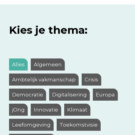
Kies je thema:
Alles
Algemeen
Ambtelijk vakmanschap
Crisis
Democratie
Digitalisering
Europa
jOng
Innovatie
Klimaat
Leefomgeving
Toekomstvisie