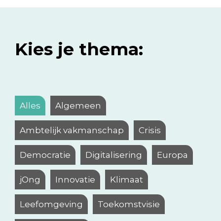
Kies je thema:
Alles
Algemeen
Ambtelijk vakmanschap
Crisis
Democratie
Digitalisering
Europa
jOng
Innovatie
Klimaat
Leefomgeving
Toekomstvisie