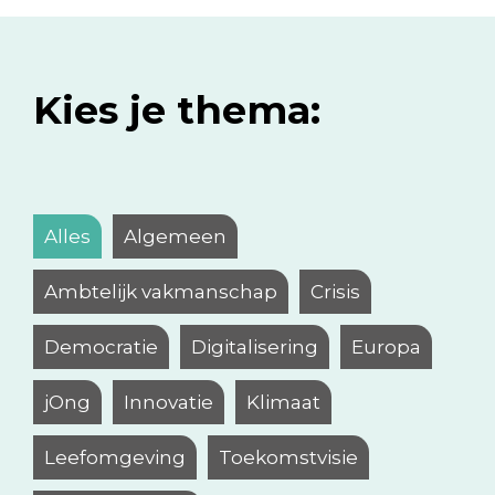
Kies je thema:
Alles
Algemeen
Ambtelijk vakmanschap
Crisis
Democratie
Digitalisering
Europa
jOng
Innovatie
Klimaat
Leefomgeving
Toekomstvisie