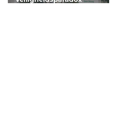
4 augustus 2026
Artikel
Algemeen
Sociaal domein
Jouke Schaafsma
Compensatieregelingen:
zes inzichten voor
effectieve uitvoering