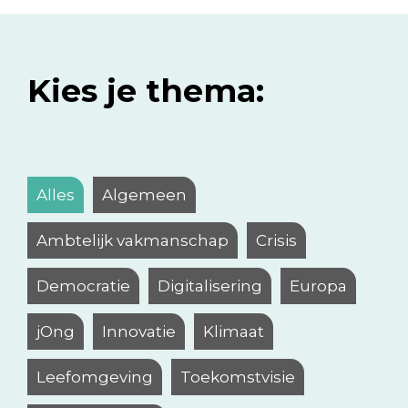
Kies je thema:
Alles
Algemeen
Ambtelijk vakmanschap
Crisis
Democratie
Digitalisering
Europa
jOng
Innovatie
Klimaat
Leefomgeving
Toekomstvisie