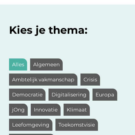
Kies je thema:
Alles
Algemeen
Ambtelijk vakmanschap
Crisis
Democratie
Digitalisering
Europa
jOng
Innovatie
Klimaat
Leefomgeving
Toekomstvisie