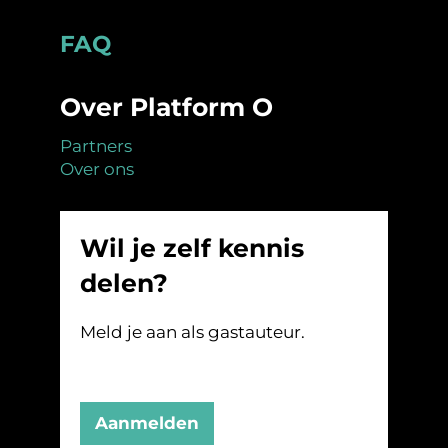
Footer
FAQ
Over Platform O
Partners
Over ons
Wil je zelf kennis
delen?
Meld je aan als gastauteur.
Aanmelden