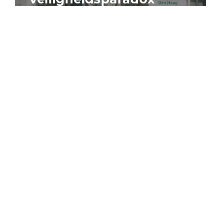
4 augustus 2026
Artikel
Algemeen
Sociaal domein
Jouke Schaafsma
Compensatieregelingen:
zes inzichten voor
effectieve uitvoering