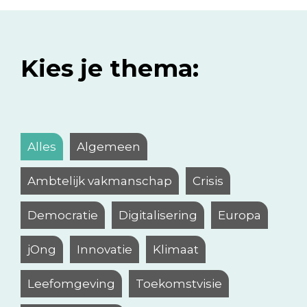
Kies je thema:
Alles
Algemeen
Ambtelijk vakmanschap
Crisis
Democratie
Digitalisering
Europa
jOng
Innovatie
Klimaat
Leefomgeving
Toekomstvisie