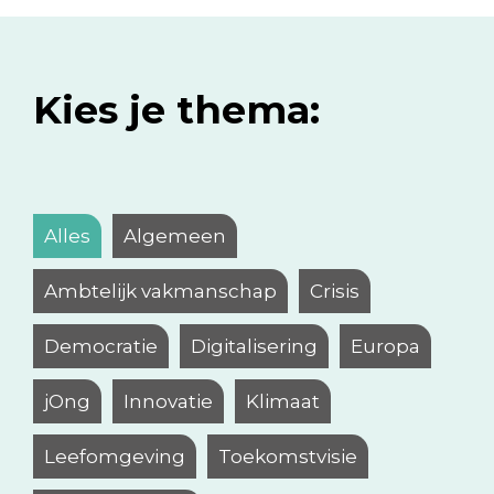
Kies je thema:
Alles
Algemeen
Ambtelijk vakmanschap
Crisis
Democratie
Digitalisering
Europa
jOng
Innovatie
Klimaat
Leefomgeving
Toekomstvisie