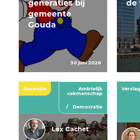
generaties bij
de 
gemeente
Gouda
30 juni 2026
Recensie
Ambtelijk
Versla
vakmanschap
Democratie
Lex Cachet