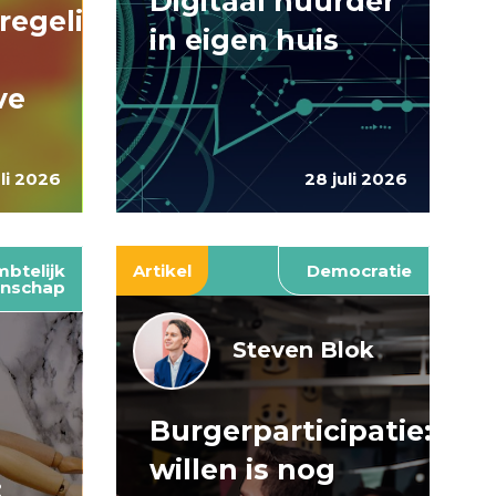
Digitaal huurder
regelingen:
in eigen huis
ve
uli 2026
28 juli 2026
btelijk
Artikel
Democratie
nschap
Steven Blok
Burgerparticipatie:
e
willen is nog
: