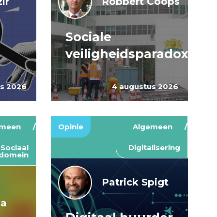
ir
Robbert Coops
Sociale
veiligheidsparadox
us 2026
4 augustus 2026
emeen
Opinie
Algemeen
Sociaal
Digitalisering
domein
Patrick Spigt
ma