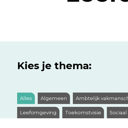
Kies je thema:
Alles
Algemeen
Ambtelijk vakmansc
Leefomgeving
Toekomstvisie
Sociaa