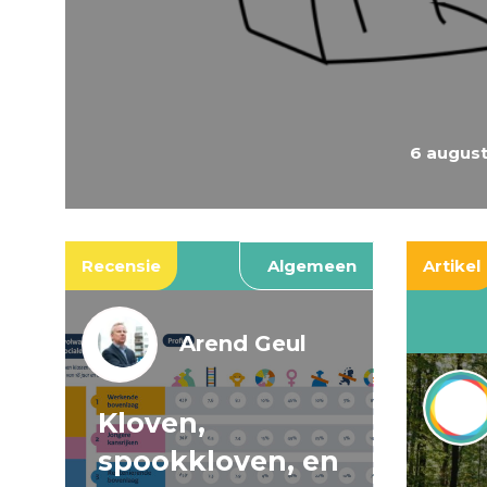
6 augus
Recensie
Algemeen
Artikel
Arend Geul
Kloven,
spookkloven, en