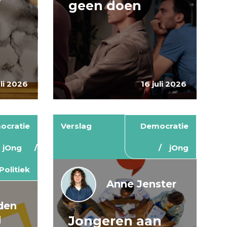
geen doen
uli 2026
16 juli 2026
ocratie
Verslag
Democratie
jOng
jOng
Politiek
Anne Jenster
den
Jongeren aan
d