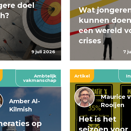
ere doel
Wat jongere
ch?
kunnen doen
een wereld v
crises
9 juli 2026
7 j
Ambtelijk
Artikel
In
vakmanschap
Maurice 
Amber Al-
Rooijen
Kilmish
Het is het
eraties op
seizoen voor