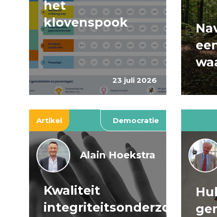
het
klovenspook
Nav
ee
wa
23 juli 2026
Artikel
Democratie
Alain Hoekstra
Kwaliteit
Huh
integriteitsonderzoeken
ge