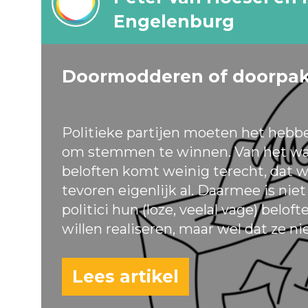
Engelenburg
Doormodderen of doorpa
Politieke partijen moeten het hebb
om stemmen te winnen. Van het wa
beloften komt weinig terecht, dat w
tevoren eigenlijk al. Daarmee is nie
politici hun (loze, veelal vage) belof
willen realiseren, maar wel dat ze ni
Lees artikel