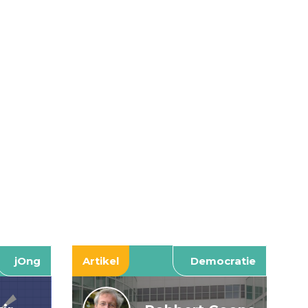
jOng
Artikel
Democratie