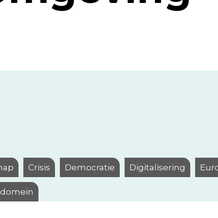
hap
Crisis
Democratie
Digitalisering
Eur
l domein