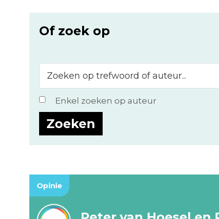
Of zoek op
Zoeken
op
trefwoord
Enkel zoeken op auteur
of
auteur...
Opinie
Peter van Hoesel en 