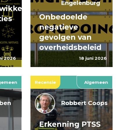
Engelenburg
wikkeling
Onbedoelde
ties
negatieve
gevolgen van
overheidsbeleid
ni 2026
18 juni 2026
gemeen
Recensie
Algemeen
jben
Robbert Coops
Erkenning PTSS