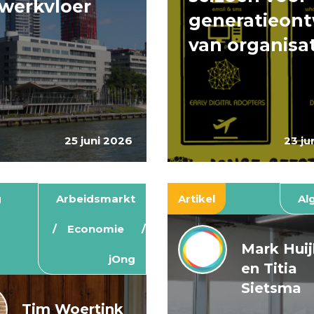
werkvloer
generatieont
van organisa
25 juni 2026
23 ju
g
Arbeidsmarkt
Artikel
Al
Economie
Mark Hui
jOng
en Titia
Sietsma
Tim Woertink