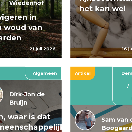
Wiedenhof
het kan wel
igeren in
n woud van
arden
21 juli 2026
16 j
Algemeen
Artikel
Dem
Dirk-Jan de
Bruijn
, waar is dat
Sam van 
meenschappelijke
Boogaar