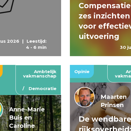
Compensatie
zes inzichten
voor effectie
uitvoering
tus 2026
|
Leestijd:
4 - 6 min
30 j
Ambtelijk
Opinie
Am
vakmanschap
vakma
Democratie
Maarten
Prinsen
Anne-Marie
Buis en
De wendbar
Caroline
rijksoverheid