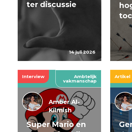
ter discussie
hog
to
14 juli 2026
Interview
Ambtelijk
Artikel
vakmanschap
Amber Al-
Kilmish
Super Mario en
Gen