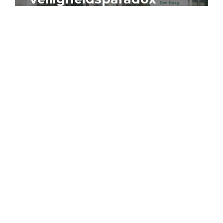
4 augustus 2026
Artikel
Algemeen
Sociaal domein
Jouke Schaafsma
Compensatieregelingen:
zes inzichten voor
effectieve uitvoering