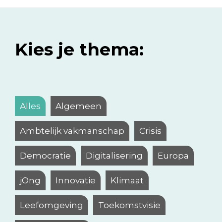
Kies je thema:
Alles
Algemeen
Ambtelijk vakmanschap
Crisis
Democratie
Digitalisering
Europa
jOng
Innovatie
Klimaat
Leefomgeving
Toekomstvisie