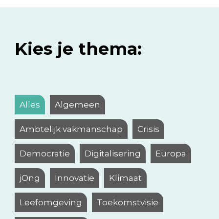
Kies je thema:
Alles
Algemeen
Ambtelijk vakmanschap
Crisis
Democratie
Digitalisering
Europa
jOng
Innovatie
Klimaat
Leefomgeving
Toekomstvisie