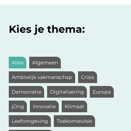
Kies je thema:
Alles
Algemeen
Ambtelijk vakmanschap
Crisis
Democratie
Digitalisering
Europa
jOng
Innovatie
Klimaat
Leefomgeving
Toekomstvisie