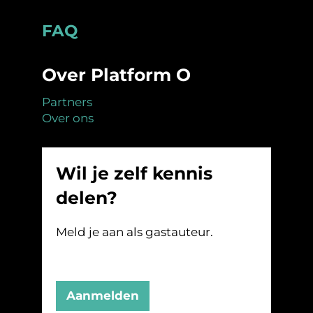
Footer
FAQ
Over Platform O
Partners
Over ons
Wil je zelf kennis
delen?
Meld je aan als gastauteur.
Aanmelden