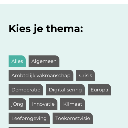
Kies je thema:
Alles
Algemeen
Ambtelijk vakmanschap
Crisis
Democratie
Digitalisering
Europa
jOng
Innovatie
Klimaat
Leefomgeving
Toekomstvisie