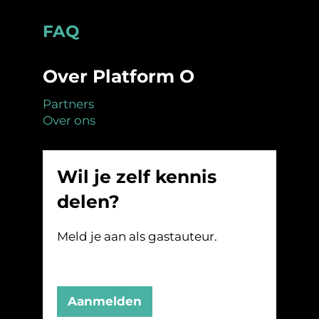
Footer
FAQ
Over Platform O
Partners
Over ons
Wil je zelf kennis
delen?
Meld je aan als gastauteur.
Aanmelden