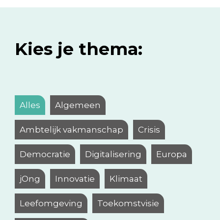
Kies je thema:
Alles
Algemeen
Ambtelijk vakmanschap
Crisis
Democratie
Digitalisering
Europa
jOng
Innovatie
Klimaat
Leefomgeving
Toekomstvisie