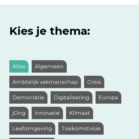
Kies je thema:
Alles
Algemeen
Ambtelijk vakmanschap
Crisis
Democratie
Digitalisering
Europa
jOng
Innovatie
Klimaat
Leefomgeving
Toekomstvisie