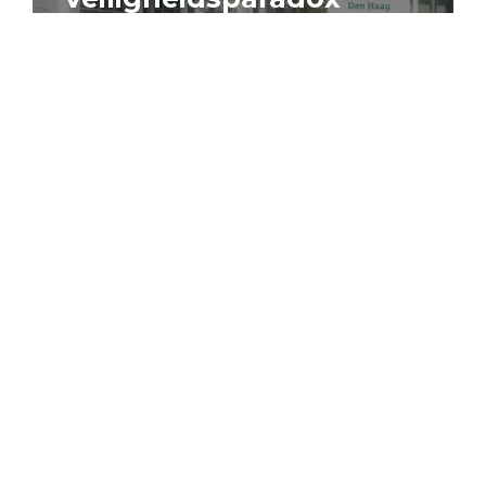
4 augustus 2026
Artikel
Algemeen
Sociaal domein
Jouke Schaafsma
Compensatieregelingen:
zes inzichten voor
effectieve uitvoering