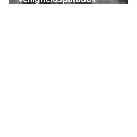
4 augustus 2026
Artikel
Algemeen
Sociaal domein
Jouke Schaafsma
Compensatieregelingen:
zes inzichten voor
effectieve uitvoering