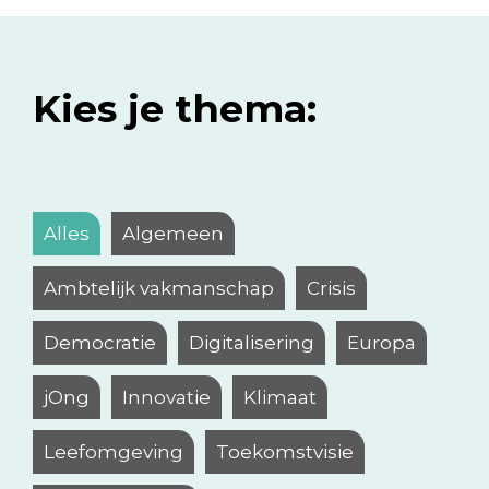
Kies je thema:
Alles
Algemeen
Ambtelijk vakmanschap
Crisis
Democratie
Digitalisering
Europa
jOng
Innovatie
Klimaat
Leefomgeving
Toekomstvisie