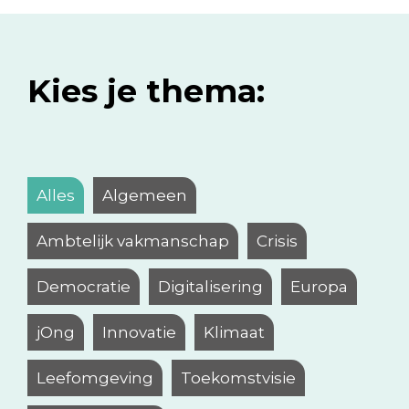
Kies je thema:
Alles
Algemeen
Ambtelijk vakmanschap
Crisis
Democratie
Digitalisering
Europa
jOng
Innovatie
Klimaat
Leefomgeving
Toekomstvisie