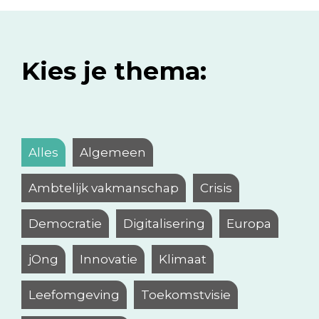
Kies je thema:
Alles
Algemeen
Ambtelijk vakmanschap
Crisis
Democratie
Digitalisering
Europa
jOng
Innovatie
Klimaat
Leefomgeving
Toekomstvisie