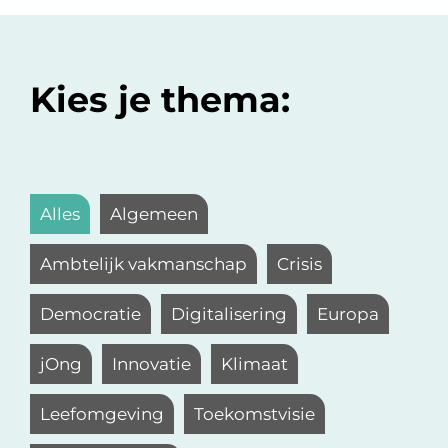
Kies je thema:
Alles
Algemeen
Ambtelijk vakmanschap
Crisis
Democratie
Digitalisering
Europa
jOng
Innovatie
Klimaat
Leefomgeving
Toekomstvisie