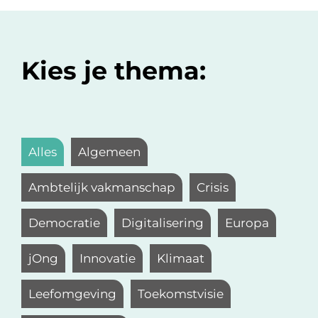
Kies je thema:
Alles
Algemeen
Ambtelijk vakmanschap
Crisis
Democratie
Digitalisering
Europa
jOng
Innovatie
Klimaat
Leefomgeving
Toekomstvisie