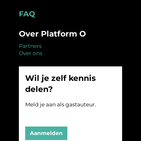
Footer
FAQ
Over Platform O
Partners
Over ons
Wil je zelf kennis
delen?
Meld je aan als gastauteur.
Aanmelden