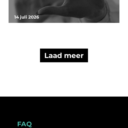
14 juli 2026
Laad meer
Footer
FAQ