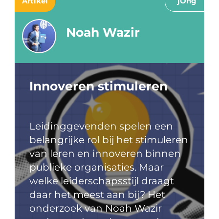
Artikel
jOng
Noah Wazir
Innoveren stimuleren
Leidinggevenden spelen een
belangrijke rol bij het stimuleren
van leren en innoveren binnen
publieke organisaties. Maar
welke leiderschapsstijl draagt
daar het meest aan bij? Het
onderzoek van Noah Wazir