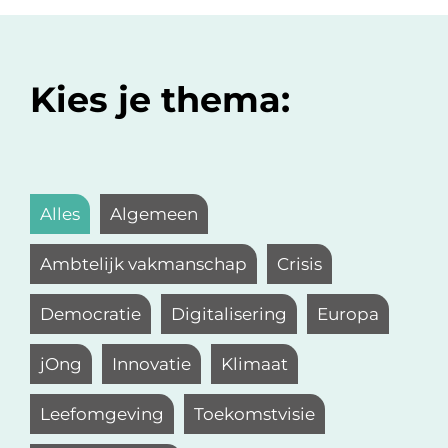
Kies je thema:
Alles
Algemeen
Ambtelijk vakmanschap
Crisis
Democratie
Digitalisering
Europa
jOng
Innovatie
Klimaat
Leefomgeving
Toekomstvisie