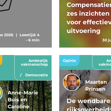
Compensatier
zes inzichten
voor effectie
uitvoering
us 2026
|
Leestijd: 4
- 6 min
30 j
Ambtelijk
Opinie
Am
vakmanschap
vakma
Democratie
Maarten
Prinsen
Anne-Marie
Buis en
De wendbare
Caroline
rijksoverheid: