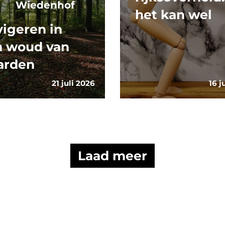
Wiedenhof
het kan wel
igeren in
n woud van
arden
21 juli 2026
16 j
Laad meer