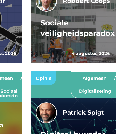
ir
Robbert Coops
Sociale
veiligheidsparadox
us 2026
4 augustus 2026
emeen
Opinie
Algemeen
Sociaal
Digitalisering
domein
Patrick Spigt
a