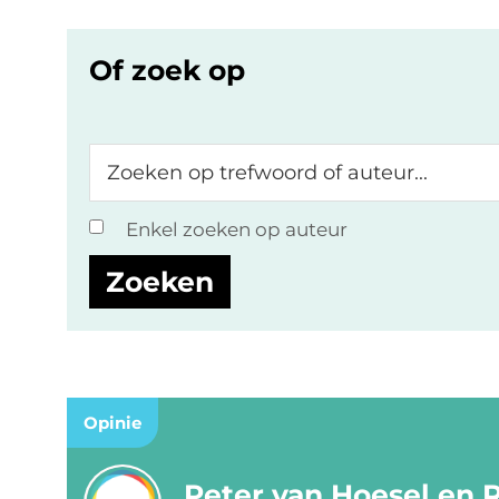
Of zoek op
Zoeken
op
trefwoord
Enkel zoeken op auteur
of
auteur...
Opinie
Peter van Hoesel en 