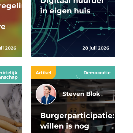
Digitaal huurder
egelingen:
in eigen huis
ve
uli 2026
28 juli 2026
btelijk
Artikel
Democratie
nschap
Steven Blok
Burgerparticipatie:
willen is nog