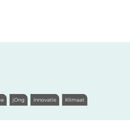
pa
jOng
Innovatie
Klimaat