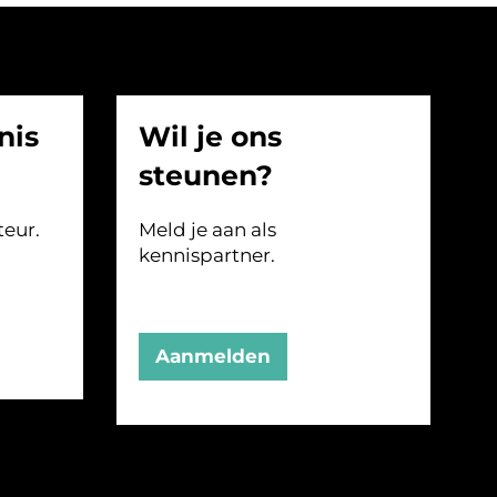
nis
Wil je ons
steunen?
teur.
Meld je aan als
kennispartner.
Aanmelden