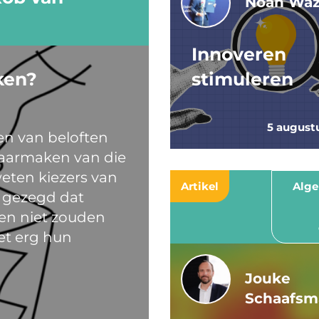
Noah Waz
Innoveren
ken?
stimuleren
5 august
en van beloften
aarmaken van die
weten kiezers van
Artikel
Alg
t gezegd dat
ften niet zouden
iet erg hun
Jouke
Schaafsm