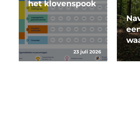
het klovenspook
Nav
ee
wa
23 juli 2026