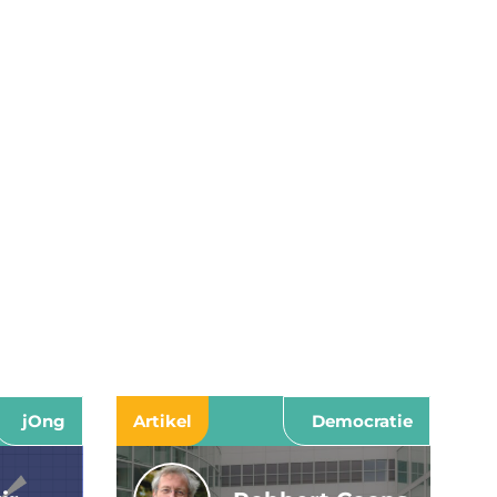
jOng
Artikel
Democratie