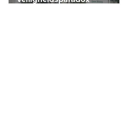
4 augustus 2026
Artikel
Algemeen
Sociaal domein
Jouke Schaafsma
Compensatieregelingen:
zes inzichten voor
effectieve uitvoering