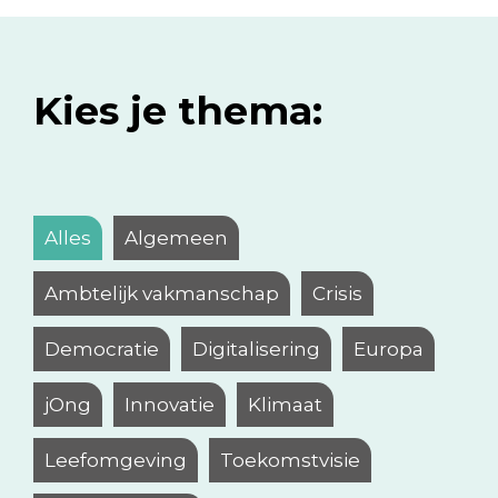
Kies je thema:
Alles
Algemeen
Ambtelijk vakmanschap
Crisis
Democratie
Digitalisering
Europa
jOng
Innovatie
Klimaat
Leefomgeving
Toekomstvisie