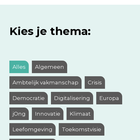
Kies je thema:
Alles
Algemeen
Ambtelijk vakmanschap
Crisis
Democratie
Digitalisering
Europa
jOng
Innovatie
Klimaat
Leefomgeving
Toekomstvisie