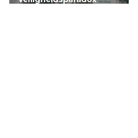
4 augustus 2026
Artikel
Algemeen
Sociaal domein
Jouke Schaafsma
Compensatieregelingen:
zes inzichten voor
effectieve uitvoering