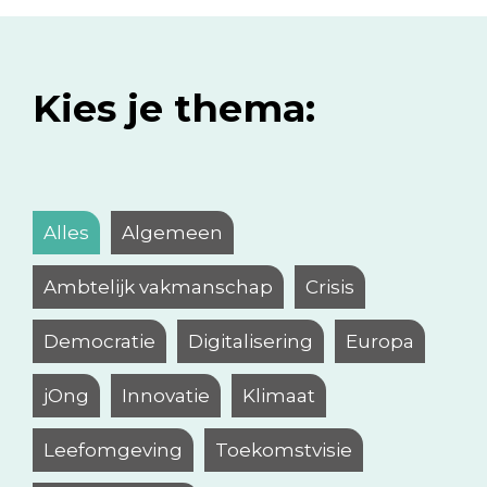
Kies je thema:
Alles
Algemeen
Ambtelijk vakmanschap
Crisis
Democratie
Digitalisering
Europa
jOng
Innovatie
Klimaat
Leefomgeving
Toekomstvisie