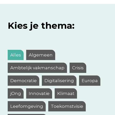
Kies je thema:
Alles
Algemeen
Ambtelijk vakmanschap
Crisis
Democratie
Digitalisering
Europa
jOng
Innovatie
Klimaat
Leefomgeving
Toekomstvisie