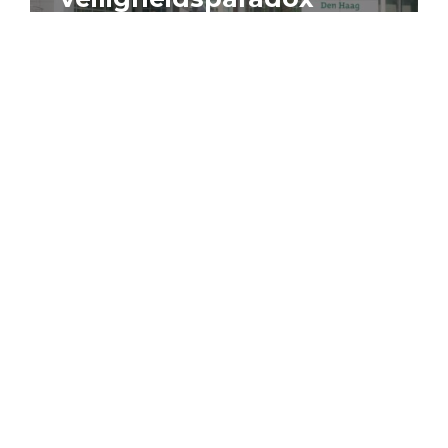
4 augustus 2026
Artikel
Algemeen
Sociaal domein
Jouke Schaafsma
Compensatieregelingen:
zes inzichten voor
effectieve uitvoering