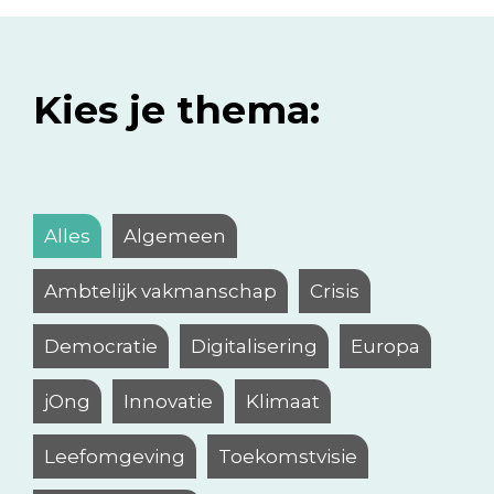
Kies je thema:
Alles
Algemeen
Ambtelijk vakmanschap
Crisis
Democratie
Digitalisering
Europa
jOng
Innovatie
Klimaat
Leefomgeving
Toekomstvisie