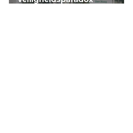
4 augustus 2026
Artikel
Algemeen
Sociaal domein
Jouke Schaafsma
Compensatieregelingen:
zes inzichten voor
effectieve uitvoering