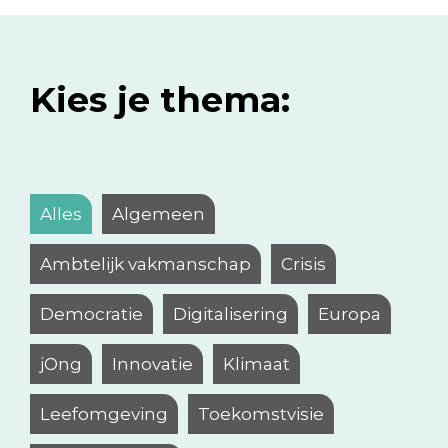
Kies je thema:
Alles
Algemeen
Ambtelijk vakmanschap
Crisis
Democratie
Digitalisering
Europa
jOng
Innovatie
Klimaat
Leefomgeving
Toekomstvisie