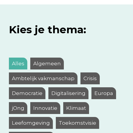
Kies je thema:
Alles
Algemeen
Ambtelijk vakmanschap
Crisis
Democratie
Digitalisering
Europa
jOng
Innovatie
Klimaat
Leefomgeving
Toekomstvisie