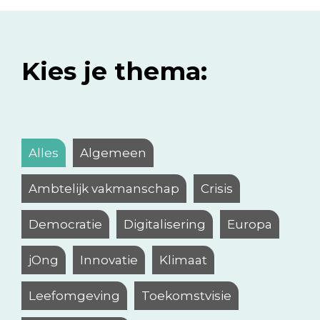
Kies je thema:
Alles
Algemeen
Ambtelijk vakmanschap
Crisis
Democratie
Digitalisering
Europa
jOng
Innovatie
Klimaat
Leefomgeving
Toekomstvisie