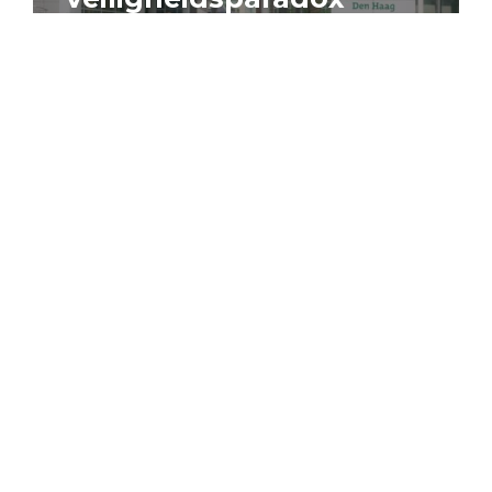
4 augustus 2026
Artikel
Algemeen
Sociaal domein
Jouke Schaafsma
Compensatieregelingen:
zes inzichten voor
effectieve uitvoering