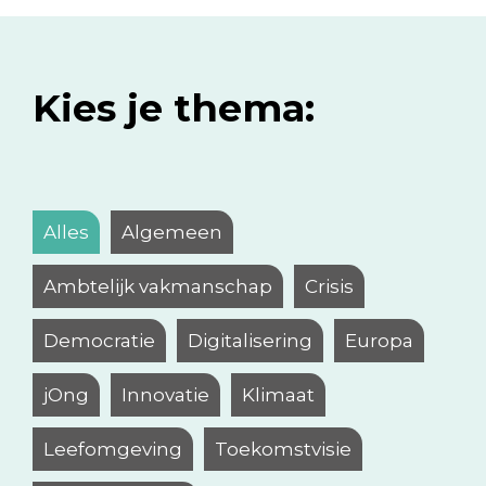
Kies je thema:
Alles
Algemeen
Ambtelijk vakmanschap
Crisis
Democratie
Digitalisering
Europa
jOng
Innovatie
Klimaat
Leefomgeving
Toekomstvisie