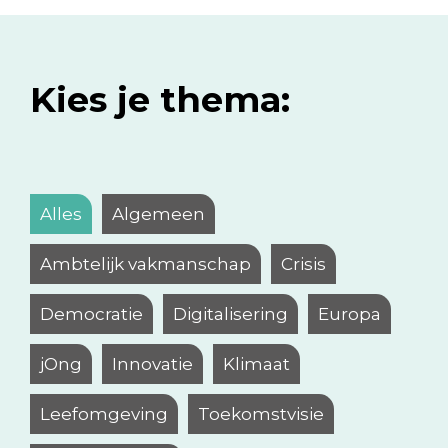
Kies je thema:
Alles
Algemeen
Ambtelijk vakmanschap
Crisis
Democratie
Digitalisering
Europa
jOng
Innovatie
Klimaat
Leefomgeving
Toekomstvisie