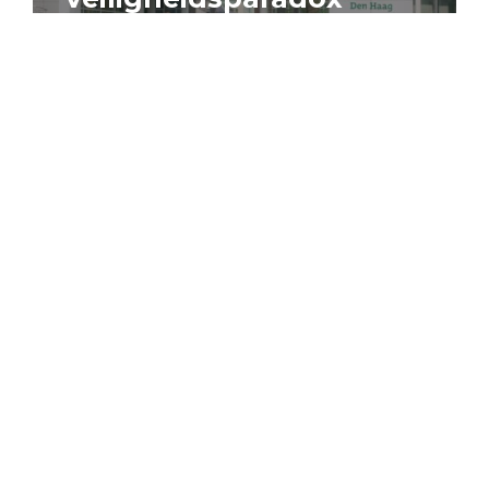
4 augustus 2026
Artikel
Algemeen
Sociaal domein
Jouke Schaafsma
Compensatieregelingen:
zes inzichten voor
effectieve uitvoering