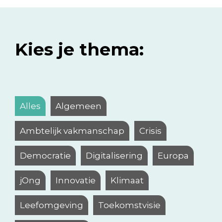
Kies je thema:
Alles
Algemeen
Ambtelijk vakmanschap
Crisis
Democratie
Digitalisering
Europa
jOng
Innovatie
Klimaat
Leefomgeving
Toekomstvisie