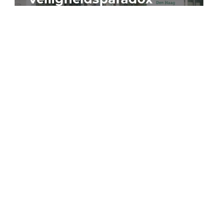
4 augustus 2026
Artikel
Algemeen
Sociaal domein
Jouke Schaafsma
Compensatieregelingen:
zes inzichten voor
effectieve uitvoering