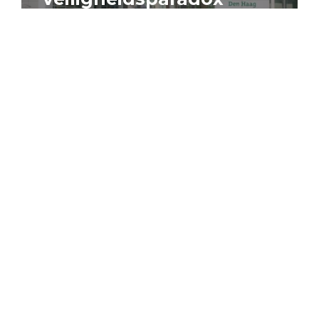
4 augustus 2026
Artikel
Algemeen
Sociaal domein
Jouke Schaafsma
Compensatieregelingen:
zes inzichten voor
effectieve uitvoering