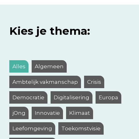
Kies je thema:
Alles
Algemeen
Ambtelijk vakmanschap
Crisis
Democratie
Digitalisering
Europa
jOng
Innovatie
Klimaat
Leefomgeving
Toekomstvisie