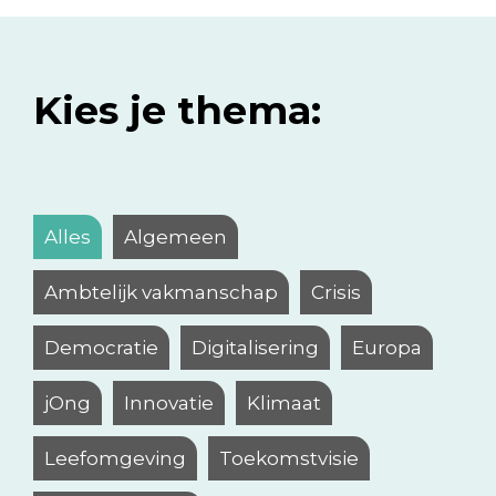
Kies je thema:
Alles
Algemeen
Ambtelijk vakmanschap
Crisis
Democratie
Digitalisering
Europa
jOng
Innovatie
Klimaat
Leefomgeving
Toekomstvisie