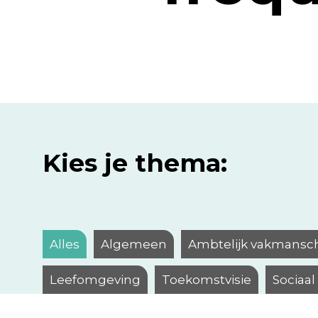
Kies je thema:
Alles
Algemeen
Ambtelijk vakmansc
Leefomgeving
Toekomstvisie
Sociaa