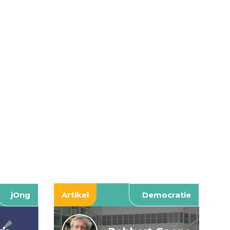
jOng
Artikel
Democratie