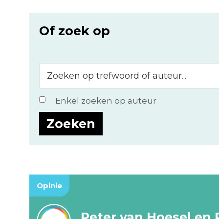
Of zoek op
Zoeken
op
trefwoord
Enkel zoeken op auteur
of
auteur...
Opinie
Peter van Hoesel en 