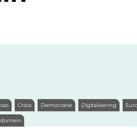
hap
Crisis
Democratie
Digitalisering
Eur
l domein