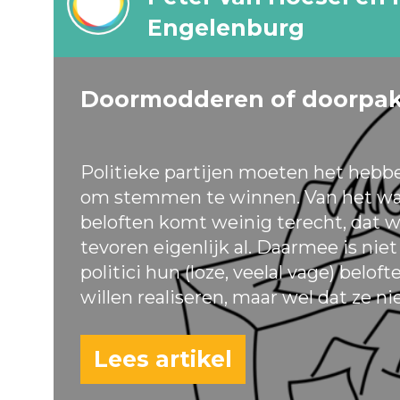
Engelenburg
Doormodderen of doorpa
Politieke partijen moeten het hebb
om stemmen te winnen. Van het wa
beloften komt weinig terecht, dat w
tevoren eigenlijk al. Daarmee is nie
politici hun (loze, veelal vage) belof
willen realiseren, maar wel dat ze ni
Lees artikel