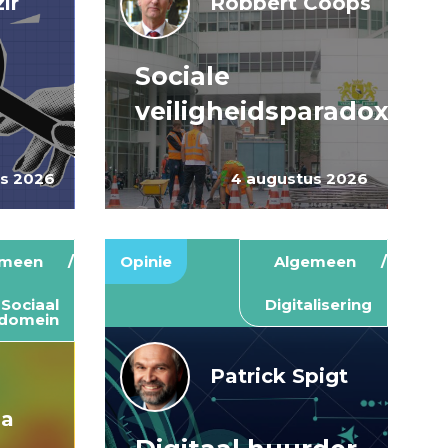
ir
Robbert Coops
Sociale
veiligheidsparadox
us 2026
4 augustus 2026
emeen
Opinie
Algemeen
Sociaal
Digitalisering
domein
Patrick Spigt
ma