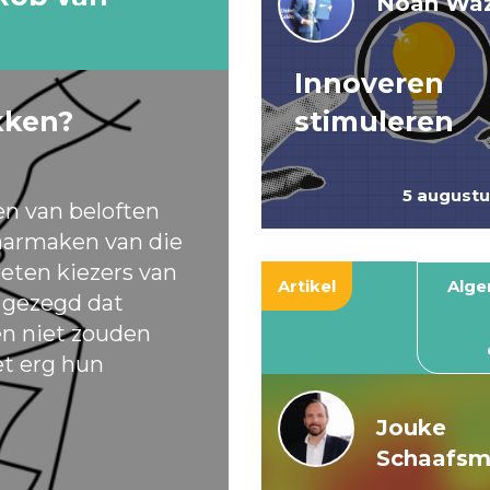
Noah Waz
Innoveren
kken?
stimuleren
5 august
en van beloften
armaken van die
eten kiezers van
Artikel
Alg
t gezegd dat
ten niet zouden
et erg hun
Jouke
Schaafs