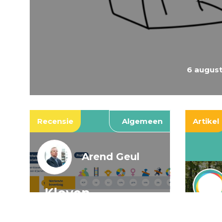
6 augus
Recensie
Algemeen
Artikel
Arend Geul
Kloven,
spookkloven, en