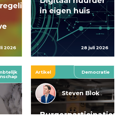
Digitaal huurder
regelingen:
in eigen huis
ve
uli 2026
28 juli 2026
btelijk
Artikel
Democratie
nschap
Steven Blok
Burgerparticipatie:
e
willen is nog
: