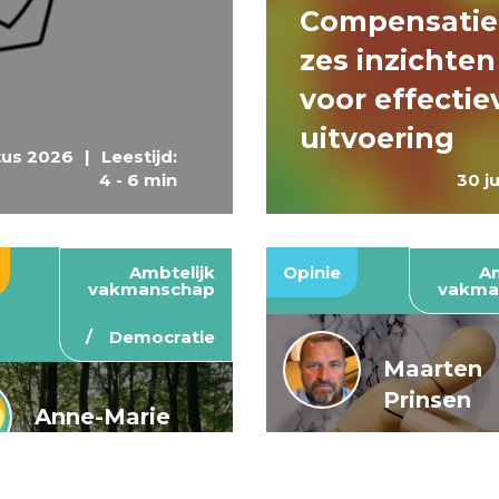
Compensatie
zes inzichten
voor effectie
uitvoering
tus 2026
|
Leestijd:
4 - 6 min
30 j
Ambtelijk
Opinie
Am
vakmanschap
vakma
Democratie
Maarten
Prinsen
Anne-Marie
Buis en
De wendbar
Caroline
rijksoverheid