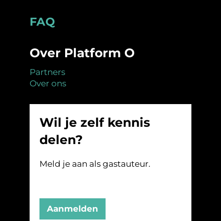
Footer
FAQ
Over Platform O
Partners
Over ons
Wil je zelf kennis
delen?
Meld je aan als gastauteur.
Aanmelden