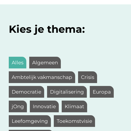
Kies je thema:
Alles
Algemeen
Ambtelijk vakmanschap
Crisis
Democratie
Digitalisering
Europa
jOng
Innovatie
Klimaat
Leefomgeving
Toekomstvisie