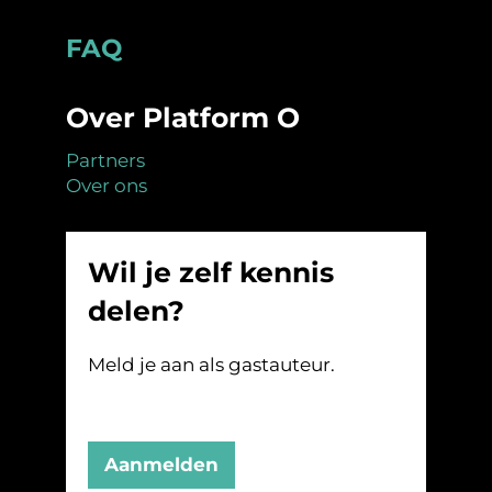
Footer
FAQ
Over Platform O
Partners
Over ons
Wil je zelf kennis
delen?
Meld je aan als gastauteur.
Aanmelden