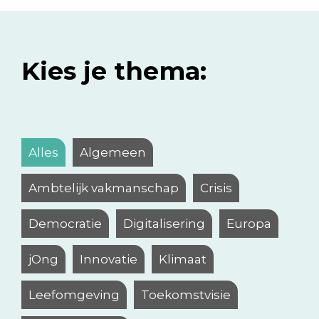
Kies je thema:
Alles
Algemeen
Ambtelijk vakmanschap
Crisis
Democratie
Digitalisering
Europa
jOng
Innovatie
Klimaat
Leefomgeving
Toekomstvisie