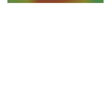
30 juli 2026
Opinie
Algemeen
Digitalisering
Patrick Spigt
Digitaal huurder in
eigen huis