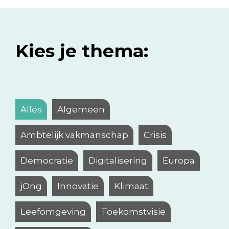
Kies je thema:
Alles
Algemeen
Ambtelijk vakmanschap
Crisis
Democratie
Digitalisering
Europa
jOng
Innovatie
Klimaat
Leefomgeving
Toekomstvisie