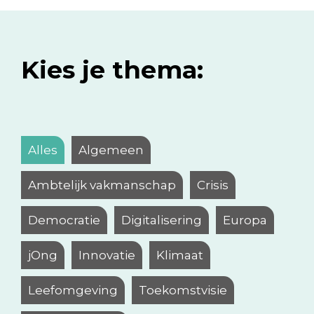
Kies je thema:
Alles
Algemeen
Ambtelijk vakmanschap
Crisis
Democratie
Digitalisering
Europa
jOng
Innovatie
Klimaat
Leefomgeving
Toekomstvisie