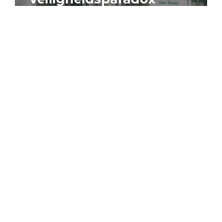
4 augustus 2026
Artikel
Algemeen
Sociaal domein
Jouke Schaafsma
Compensatieregelingen:
zes inzichten voor
effectieve uitvoering