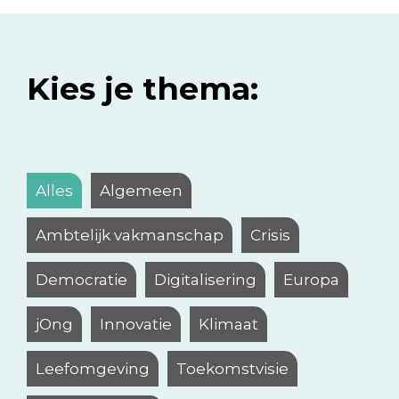
Kies je thema:
Alles
Algemeen
Ambtelijk vakmanschap
Crisis
Democratie
Digitalisering
Europa
jOng
Innovatie
Klimaat
Leefomgeving
Toekomstvisie