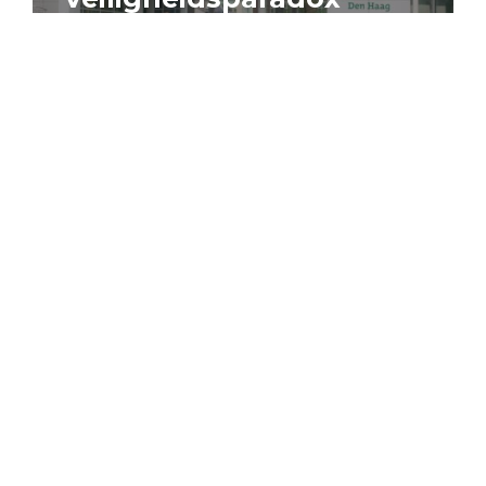
4 augustus 2026
Artikel
Algemeen
Sociaal domein
Jouke Schaafsma
Compensatieregelingen:
zes inzichten voor
effectieve uitvoering