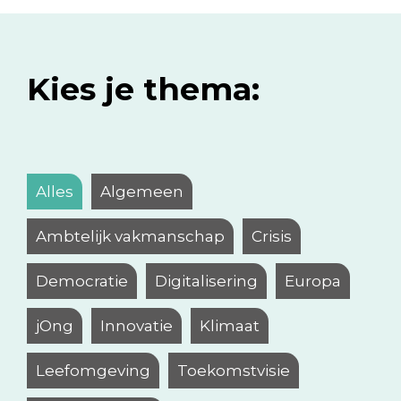
Kies je thema:
Alles
Algemeen
Ambtelijk vakmanschap
Crisis
Democratie
Digitalisering
Europa
jOng
Innovatie
Klimaat
Leefomgeving
Toekomstvisie