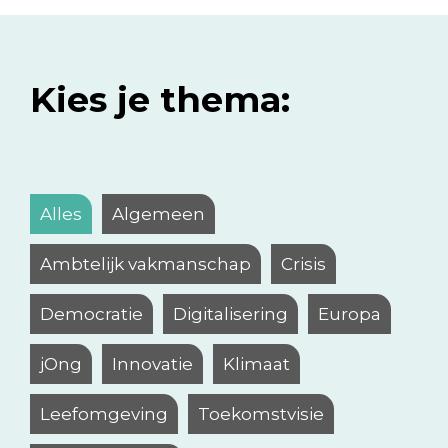
Kies je thema:
Alles
Algemeen
Ambtelijk vakmanschap
Crisis
Democratie
Digitalisering
Europa
jOng
Innovatie
Klimaat
Leefomgeving
Toekomstvisie