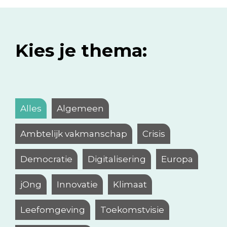
Kies je thema:
Alles
Algemeen
Ambtelijk vakmanschap
Crisis
Democratie
Digitalisering
Europa
jOng
Innovatie
Klimaat
Leefomgeving
Toekomstvisie