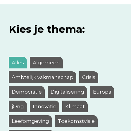
Kies je thema:
Alles
Algemeen
Ambtelijk vakmanschap
Crisis
Democratie
Digitalisering
Europa
jOng
Innovatie
Klimaat
Leefomgeving
Toekomstvisie