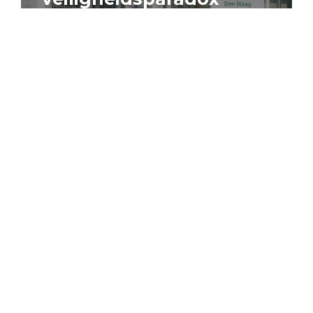
4 augustus 2026
Artikel
Algemeen
Sociaal domein
Jouke Schaafsma
Compensatieregelingen:
zes inzichten voor
effectieve uitvoering