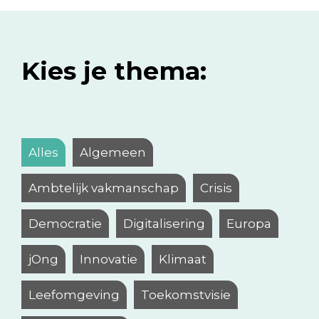
Kies je thema:
Alles
Algemeen
Ambtelijk vakmanschap
Crisis
Democratie
Digitalisering
Europa
jOng
Innovatie
Klimaat
Leefomgeving
Toekomstvisie