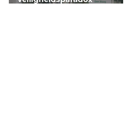
4 augustus 2026
Artikel
Algemeen
Sociaal domein
Jouke Schaafsma
Compensatieregelingen:
zes inzichten voor
effectieve uitvoering