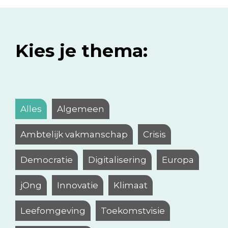
Kies je thema:
Alles
Algemeen
Ambtelijk vakmanschap
Crisis
Democratie
Digitalisering
Europa
jOng
Innovatie
Klimaat
Leefomgeving
Toekomstvisie