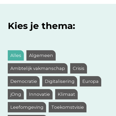
Kies je thema:
Alles
Algemeen
Ambtelijk vakmanschap
Crisis
Democratie
Digitalisering
Europa
jOng
Innovatie
Klimaat
Leefomgeving
Toekomstvisie